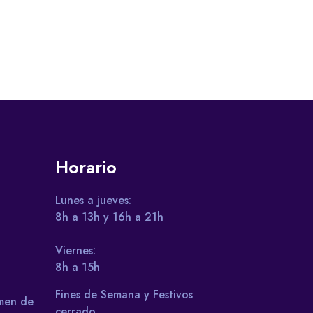
Horario
Lunes a jueves:
8h a 13h y 16h a 21h
Viernes:
8h a 15h
Fines de Semana y Festivos
umen de
cerrado