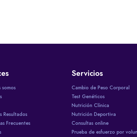
ces
Servicios
s somos
Cambio de Peso Corporal
s
Test Genéticos
Nutrición Clínica
s Resultados
Nutrición Deportiva
as Frecuentes
Consultas online
s
Prueba de esfuerzo por vol