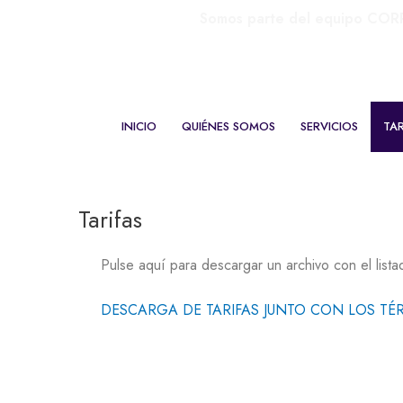
Ir
Somos parte del equipo CO
al
contenido
INICIO
QUIÉNES SOMOS
SERVICIOS
TAR
Tarifas
Pulse aquí para descargar un archivo con el listad
DESCARGA DE TARIFAS JUNTO CON LOS TÉ