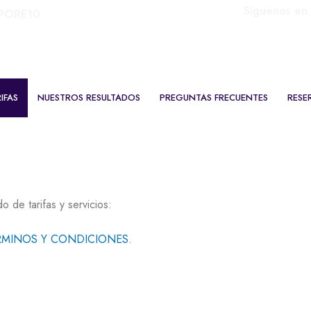
Síguenos en 
+34
RPORE10
661369871
IFAS
NUESTROS RESULTADOS
PREGUNTAS FRECUENTES
RESE
o de tarifas y servicios:
RMINOS Y CONDICIONES
.